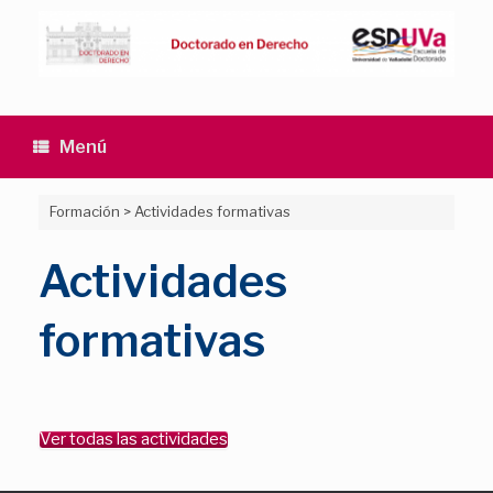
Saltar
al
contenido
Menú
Formación
>
Actividades formativas
Actividades
formativas
Ver todas las actividades